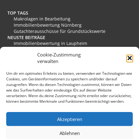
TOP TAGS
Makrolagen in Bearbeitung
Immobilienbewertung Nürnberg
Gutachterausschüsse für Grundstückswerte
NEUSTE BEITRÄGE
Immobilienbewertung in Laupheim
Immobilienbewertung in Friesoythe
Cookie-Zustimmung
Immobilienbewertung in Edewecht
verwalten
Immobilienbewertung in Stadthagen
Immobilienbewertung in Rastede
Um dir ein optimales Erlebnis zu bieten, verwenden wir Technologien wie
Immobilienbewertung in Eislingen/Fils
Cookies, um Geräteinformationen zu speichern und/oder darauf
MEINE FAVORITEN
zuzugreifen. Wenn du diesen Technologien zustimmst, können wir Daten
Verkehrswert
wie das Surfverhalten oder eindeutige IDs auf dieser Website
Grundstücksmarkt Deutschland
verarbeiten. Wenn du deine Zustimmung nicht erteilst oder zurückziehst,
Immobilienmarkt Duisburg
können bestimmte Merkmale und Funktionen beeinträchtigt werden.
Immobilienmarkt Herzogenaurach
Immobilienmarkt Hückeswagen
SONSTIGES
Akzeptieren
Kopfbild: lichtkunst.73 / pixelio.de
Sponsoring
Ablehnen