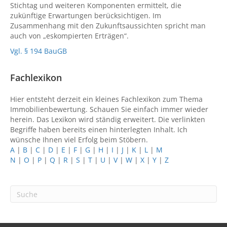
Stichtag und weiteren Komponenten ermittelt, die
zukünftige Erwartungen berücksichtigen. Im
Zusammenhang mit den Zukunftsaussichten spricht man
auch von „eskompierten Erträgen“.
Vgl. § 194 BauGB
Fachlexikon
Hier entsteht derzeit ein kleines Fachlexikon zum Thema
Immobilienbewertung. Schauen Sie einfach immer wieder
herein. Das Lexikon wird ständig erweitert. Die verlinkten
Begriffe haben bereits einen hinterlegten Inhalt. Ich
wünsche Ihnen viel Erfolg beim Stöbern.
A
|
B
|
C
|
D
|
E
|
F
|
G
|
H
|
I
|
J
|
K
|
L
|
M
N
|
O
|
P
|
Q
|
R
|
S
|
T
|
U
|
V
|
W
|
X
|
Y
|
Z