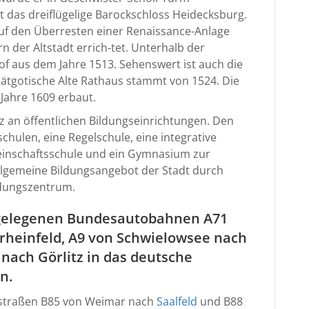
 das dreiflügelige Barockschloss Heidecksburg.
uf den Überresten einer Renaissance-Anlage
 der Altstadt errich-tet. Unterhalb der
f aus dem Jahre 1513. Sehenswert ist auch die
spätgotische Alte Rathaus stammt von 1524. Die
 Jahre 1609 erbaut.
z an öffentlichen Bildungseinrichtungen. Den
chulen, eine Regelschule, eine integrative
einschaftsschule und ein Gymnasium zur
allgemeine Bildungsangebot der Stadt durch
ldungszentrum.
hegelegenen Bundesautobahnen A71
rheinfeld, A9 von Schwielowsee nach
nach
Görlitz
in das deutsche
n.
sstraßen B85 von Weimar nach
Saalfeld
und B88