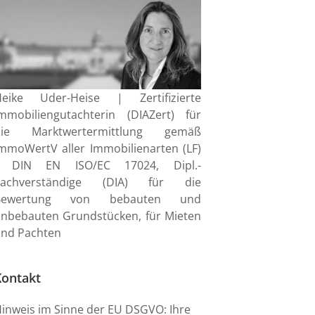
Heike Uder-Heise | Zertifizierte
mmobiliengutachterin (DIAZert) für
die Marktwertermittlung gemäß
mmoWertV aller Immobilienarten (LF)
- DIN EN ISO/EC 17024, Dipl.-
Sachverständige (DIA) für die
Bewertung von bebauten und
nbebauten Grundstücken, für Mieten
nd Pachten
Kontakt
inweis im Sinne der EU DSGVO: Ihre