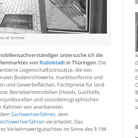
I
oto M. Kirchner
mmobiliensachverständiger untersuche ich die
M
ilienmarktes von
Rudolstadt
in Thüringen.
Die
ntierte Liegenschaftszinssätze, die von
I
onalen Bodenrichtwerte, marktkonforme und
E
en und Gewerbeflächen, Pachtpreise für land-
D
bzw. Betreiberimmobilien (Hotels, Gasthöfe,
konjunkturellen und soziodemographischen
m Rahmen von anerkannten
u
. dem
Sachwertverfahren
, dem
eichswertverfahren
verarbeitet. Das
res Verkehrswertgutachten im Sinne des § 194