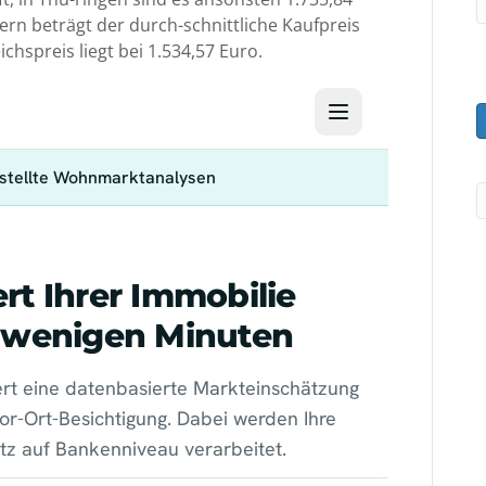
rn beträgt der durch-schnittliche Kaufpreis
chspreis liegt bei 1.534,57 Euro.
l
t
e
r
a
t
i
v
e
: