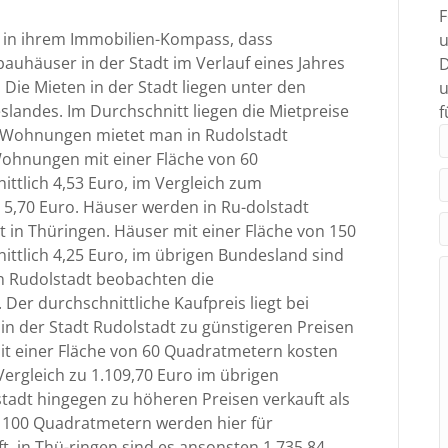
F
ine in ihrem Immobilien-Kompass, dass
u
bauhäuser in der Stadt im Verlauf eines Jahres
D
Die Mieten in der Stadt liegen unter den
u
slandes. Im Durchschnitt liegen die Mietpreise
f
o. Wohnungen mietet man in Rudolstadt
Wohnungen mit einer Fläche von 60
ttlich 4,53 Euro, im Vergleich zum
 5,70 Euro. Häuser werden in Ru-dolstadt
st in Thüringen. Häuser mit einer Fläche von 150
ttlich 4,25 Euro, im übrigen Bundesland sind
n Rudolstadt beobachten die
Der durchschnittliche Kaufpreis liegt bei
n der Stadt Rudolstadt zu günstigeren Preisen
it einer Fläche von 60 Quadratmetern kosten
 Vergleich zu 1.109,70 Euro im übrigen
tadt hingegen zu höheren Preisen verkauft als
 100 Quadratmetern werden hier für
ft, in Thü-ringen sind es ansonsten 1.735,84