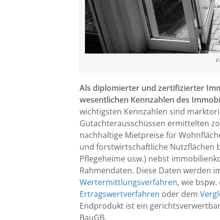
F
Als diplomierter und zertifizierter I
wesentlichen Kennzahlen des Immob
wichtigsten Kennzahlen sind marktorie
Gutachterausschüssen ermittelten z
nachhaltige Mietpreise für Wohnfläch
und forstwirtschaftliche Nutzflächen 
Pflegeheime usw.) nebst immobilien
Rahmendaten. Diese Daten werden i
Wertermittlungsverfahren
, wie bspw
Ertragswertverfahren
oder dem
Vergl
Endprodukt ist ein gerichtsverwertba
BauGB.