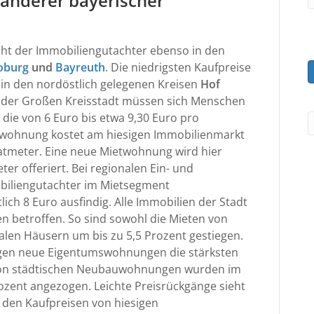
 anderer bayerischer
ht der Immobiliengutachter ebenso in den
oburg
und
Bayreuth
. Die niedrigsten Kaufpreise
in den nordöstlich gelegenen Kreisen
Hof
n der Großen Kreisstadt müssen sich Menschen
l
 die von 6 Euro bis etwa 9,30 Euro pro
t
swohnung kostet am hiesigen Immobilienmarkt
e
atmeter. Eine neue Mietwohnung wird hier
r
er offeriert. Bei regionalen Ein- und
biliengutachter im Mietsegment
a
ch 8 Euro ausfindig. Alle Immobilien der Stadt
t
 betroffen. So sind sowohl die Mieten von
i
len Häusern um bis zu 5,5 Prozent gestiegen.
v
gen neue Eigentumswohnungen die stärksten
e
 von städtischen Neubauwohnungen wurden im
:
zent angezogen. Leichte Preisrückgänge sieht
 den Kaufpreisen von hiesigen