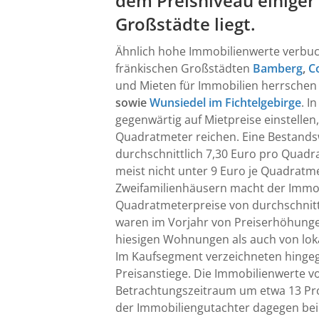
dem Preisniveau einiger
Großstädte liegt.
Ähnlich hohe Immobilienwerte verbuc
fränkischen Großstädten
Bamberg
,
C
und Mieten für Immobilien herrschen 
sowie
Wunsiedel im Fichtelgebirge
. I
gegenwärtig auf Mietpreise einstellen,
Quadratmeter reichen. Eine Bestand
durchschnittlich 7,30 Euro pro Quadr
meist nicht unter 9 Euro je Quadratmet
Zweifamilienhäusern macht der Immo
Quadratmeterpreise von durchschnittli
waren im Vorjahr von Preiserhöhungen
hiesigen Wohnungen als auch von loka
Im Kaufsegment verzeichneten hinge
Preisanstiege. Die Immobilienwerte
Betrachtungszeitraum um etwa 13 Pro
der Immobiliengutachter dagegen bei