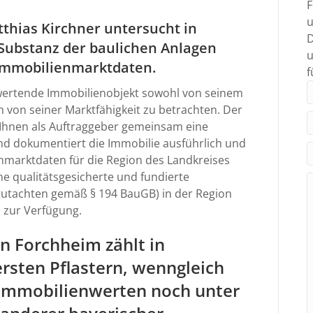
F
u
thias Kirchner untersucht in
D
 Substanz der baulichen Anlagen
u
 Immobilienmarktdaten.
f
bewertende Immobilienobjekt sowohl von seinem
 von seiner Marktfähigkeit zu betrachten. Der
 Ihnen als Auftraggeber gemeinsam eine
nd dokumentiert die Immobilie ausführlich und
nmarktdaten für die Region des Landkreises
e qualitätsgesicherte und fundierte
utachten gemäß § 194 BauGB) in der Region
 zur Verfügung.
 Forchheim zählt in
rsten Pflastern, wenngleich
n Immobilienwerten noch unter