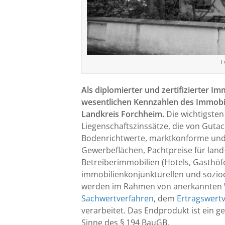
F
Als diplomierter und zertifizierter I
wesentlichen Kennzahlen des Immob
Landkreis Forchheim.
Die wichtigsten
Liegenschaftszinssätze, die von Guta
Bodenrichtwerte, marktkonforme und 
Gewerbeflächen, Pachtpreise für land-
Betreiberimmobilien (Hotels, Gasthöf
immobilienkonjunkturellen und soz
werden im Rahmen von anerkannten
Sachwertverfahren
, dem
Ertragswert
verarbeitet. Das Endprodukt ist ein 
Sinne des § 194 BauGB.