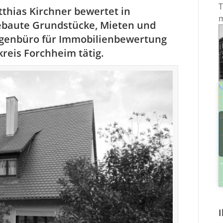
T
thias Kirchner bewertet in
m
baute Grundstücke, Mieten und
igenbüro für Immobilienbewertung
kreis Forchheim
tätig.
I