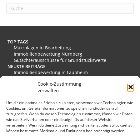
l
t
e
r
n
a
t
TOP TAGS
i
Makrolagen in Bearbeitung
v
Immobilienbewertung Nürnberg
e
Gutachterausschüsse für Grundstückswerte
:
NEUSTE BEITRÄGE
Immobilienbewertung in Laupheim
Immobilienbewertung in Friesoythe
Cookie-Zustimmung
Immobilienbewertung in Edewecht
verwalten
Immobilienbewertung in Stadthagen
Immobilienbewertung in Rastede
Um dir ein optimales Erlebnis zu bieten, verwenden wir Technologien wie
Immobilienbewertung in Eislingen/Fils
Cookies, um Geräteinformationen zu speichern und/oder darauf
MEINE FAVORITEN
zuzugreifen. Wenn du diesen Technologien zustimmst, können wir Daten
Verkehrswert
wie das Surfverhalten oder eindeutige IDs auf dieser Website
Grundstücksmarkt Deutschland
verarbeiten. Wenn du deine Zustimmung nicht erteilst oder zurückziehst,
Immobilienmarkt Duisburg
können bestimmte Merkmale und Funktionen beeinträchtigt werden.
Immobilienmarkt Herzogenaurach