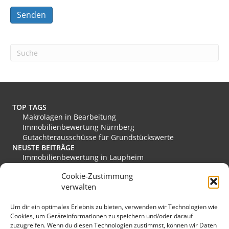
A
l
t
e
r
n
a
t
TOP TAGS
i
Makrolagen in Bearbeitung
v
Immobilienbewertung Nürnberg
e
Gutachterausschüsse für Grundstückswerte
:
NEUSTE BEITRÄGE
Immobilienbewertung in Laupheim
Immobilienbewertung in Friesoythe
Cookie-Zustimmung
Immobilienbewertung in Edewecht
verwalten
Immobilienbewertung in Stadthagen
Immobilienbewertung in Rastede
Um dir ein optimales Erlebnis zu bieten, verwenden wir Technologien wie
Immobilienbewertung in Eislingen/Fils
Cookies, um Geräteinformationen zu speichern und/oder darauf
MEINE FAVORITEN
zuzugreifen. Wenn du diesen Technologien zustimmst, können wir Daten
Verkehrswert