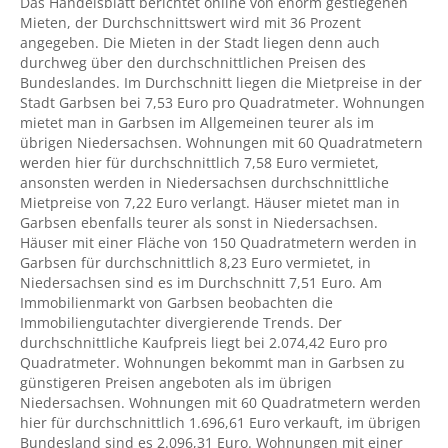
Das Handelsblatt berichtet online von enorm gestiegenen
Mieten, der Durchschnittswert wird mit 36 Prozent
angegeben. Die Mieten in der Stadt liegen denn auch
durchweg über den durchschnittlichen Preisen des
Bundeslandes. Im Durchschnitt liegen die Mietpreise in der
Stadt Garbsen bei 7,53 Euro pro Quadratmeter. Wohnungen
mietet man in Garbsen im Allgemeinen teurer als im
übrigen Niedersachsen. Wohnungen mit 60 Quadratmetern
werden hier für durchschnittlich 7,58 Euro vermietet,
ansonsten werden in Niedersachsen durchschnittliche
Mietpreise von 7,22 Euro verlangt. Häuser mietet man in
Garbsen ebenfalls teurer als sonst in Niedersachsen.
Häuser mit einer Fläche von 150 Quadratmetern werden in
Garbsen für durchschnittlich 8,23 Euro vermietet, in
Niedersachsen sind es im Durchschnitt 7,51 Euro. Am
Immobilienmarkt von Garbsen beobachten die
Immobiliengutachter divergierende Trends. Der
durchschnittliche Kaufpreis liegt bei 2.074,42 Euro pro
Quadratmeter. Wohnungen bekommt man in Garbsen zu
günstigeren Preisen angeboten als im übrigen
Niedersachsen. Wohnungen mit 60 Quadratmetern werden
hier für durchschnittlich 1.696,61 Euro verkauft, im übrigen
Bundesland sind es 2.096,31 Euro. Wohnungen mit einer