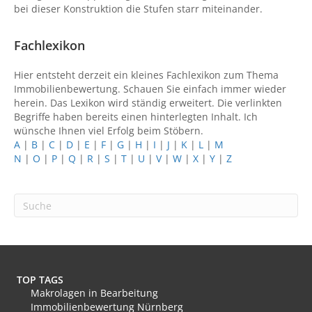
bei dieser Konstruktion die Stufen starr miteinander.
Fachlexikon
Hier entsteht derzeit ein kleines Fachlexikon zum Thema
Immobilienbewertung. Schauen Sie einfach immer wieder
herein. Das Lexikon wird ständig erweitert. Die verlinkten
Begriffe haben bereits einen hinterlegten Inhalt. Ich
wünsche Ihnen viel Erfolg beim Stöbern.
A
|
B
|
C
|
D
|
E
|
F
|
G
|
H
|
I
|
J
|
K
|
L
|
M
N
|
O
|
P
|
Q
|
R
|
S
|
T
|
U
|
V
|
W
|
X
|
Y
|
Z
TOP TAGS
Makrolagen in Bearbeitung
Immobilienbewertung Nürnberg