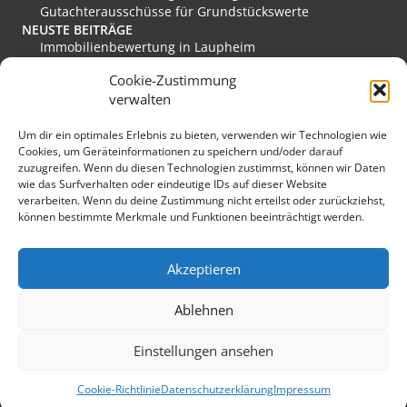
Gutachterausschüsse für Grundstückswerte
NEUSTE BEITRÄGE
Immobilienbewertung in Laupheim
Immobilienbewertung in Friesoythe
Cookie-Zustimmung
Immobilienbewertung in Edewecht
verwalten
Immobilienbewertung in Stadthagen
Immobilienbewertung in Rastede
Um dir ein optimales Erlebnis zu bieten, verwenden wir Technologien wie
Immobilienbewertung in Eislingen/Fils
Cookies, um Geräteinformationen zu speichern und/oder darauf
MEINE FAVORITEN
zuzugreifen. Wenn du diesen Technologien zustimmst, können wir Daten
Verkehrswert
wie das Surfverhalten oder eindeutige IDs auf dieser Website
Grundstücksmarkt Deutschland
verarbeiten. Wenn du deine Zustimmung nicht erteilst oder zurückziehst,
Immobilienmarkt Duisburg
können bestimmte Merkmale und Funktionen beeinträchtigt werden.
Immobilienmarkt Herzogenaurach
Immobilienmarkt Hückeswagen
SONSTIGES
Akzeptieren
Kopfbild: lichtkunst.73 / pixelio.de
Sponsoring
Ablehnen
Einstellungen ansehen
Matthias Kirchner - Sachverständigenbüro für
Cookie-Richtlinie
Datenschutzerklärung
Impressum
Immobilienbewertung