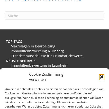
TOP TAGS
Makrolagen in Bearbeitung
Immobilienbewertung Nürnberg
Gutachterausschüsse für Grundstückswerte
NEUSTE BEITRÄGE
Immobilienbewertung in Laupheim
Immobilienbewertung in Friesoythe
Cookie-Zustimmung
Immobilienbewertung in Edewecht
verwalten
Immobilienbewertung in Stadthagen
Immobilienbewertung in Rastede
Um dir ein optimales Erlebnis zu bieten, verwenden wir Technologien wie
Immobilienbewertung in Eislingen/Fils
Cookies, um Geräteinformationen zu speichern und/oder darauf
MEINE FAVORITEN
zuzugreifen. Wenn du diesen Technologien zustimmst, können wir Daten
Verkehrswert
wie das Surfverhalten oder eindeutige IDs auf dieser Website
Grundstücksmarkt Deutschland
verarbeiten. Wenn du deine Zustimmung nicht erteilst oder zurückziehst,
Immobilienmarkt Duisburg