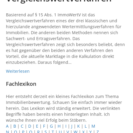
Basierend auf § 15 Abs. 1 ImmoWertV ist das
Vergleichswertverfahren eines der drei klassischen und
hierzulande angewendeten Wertermittlungsverfahren für
Immobilien. Die anderen beiden Methoden nennen sich
Sachwert- und Ertragsverfahren. Das
Vergleichswertverfahren zeigt sich besonders beliebt, denn
es hat gegenüber den beiden anderen Verfahren den
Vorteil, die aktuelle Marktlage in die Kalkulation direkt
einzubeziehen. Daraus folgend…
Weiterlesen
Fachlexikon
Hier entsteht derzeit ein kleines Fachlexikon zum Thema
Immobilienbewertung. Schauen Sie einfach immer wieder
herein. Das Lexikon wird ständig erweitert. Die verlinkten
Begriffe haben bereits einen hinterlegten Inhalt. Ich
wünsche Ihnen viel Erfolg beim Stöbern.
A
|
B
|
C
|
D
|
E
|
F
|
G
|
H
|
I
|
J
|
K
|
L
|
M
N
|
O
|
P
|
Q
|
R
|
S
|
T
|
U
|
V
|
W
|
X
|
Y
|
Z