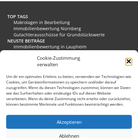
n
a
t
TOP TAGS
i
Makrolagen in Bearbeitung
v
Immobilienbewertung Nürnberg
e
Gutachterausschüsse für Grundstückswerte
:
NEUSTE BEITRÄGE
Immobilienbewertung in Laupheim
Immobilienbewertung in Friesoythe
Cookie-Zustimmung
Immobilienbewertung in Edewecht
verwalten
Immobilienbewertung in Stadthagen
Immobilienbewertung in Rastede
Um dir ein optimales Erlebnis zu bieten, verwenden wir Technologien wie
Immobilienbewertung in Eislingen/Fils
Cookies, um Geräteinformationen zu speichern und/oder darauf
MEINE FAVORITEN
zuzugreifen. Wenn du diesen Technologien zustimmst, können wir Daten
Verkehrswert
wie das Surfverhalten oder eindeutige IDs auf dieser Website
Grundstücksmarkt Deutschland
verarbeiten. Wenn du deine Zustimmung nicht erteilst oder zurückziehst,
Immobilienmarkt Duisburg
können bestimmte Merkmale und Funktionen beeinträchtigt werden.
Immobilienmarkt Herzogenaurach
Immobilienmarkt Hückeswagen
SONSTIGES
Akzeptieren
Kopfbild: lichtkunst.73 / pixelio.de
Sponsoring
Ablehnen