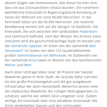
oberen Etagen das Dommuseum. Alle dieser Kirchen eint,
dass sie aus Grünsandstein erbaut wurden. Die nordrhein-
westfälische Kreisstadt im Regierungsbezirk Arnsberg ist
heute der Wohnort von rund 48.000 Menschen. In der
Kernstadt leben um die 30.000 Menschen. Die restliche
Bevölkerung verteilt sich auf die übrigen 18 Stadtteile. Die
Kreisstadt, die sich zwischen den Großstädten
Paderborn
und Dortmund befindet, ziert den Westen des Kreises Soest.
Umrahmt wird die geschichtsträchtige Stadt im Norden von
der
Gemeinde Lippetal
, im Osten von der Gemeinde
Bad
Sassendorf
, im Süden von dem 123 Quadratkilometer
großen
Gemeindeareal von Möhnesee
, im Südwesten von
der Gemeinde
Ense
sowie im Westen von den Nachbarorten
Welver
und
Werl
.
Nach einer Umfrage leben über 90 Prozent der Soester
Bewohner gerne in ihrer Stadt. Als Gründe dafür nannten
sie das große Freizeitangebot und die gut ausgebaute
Infrastruktur der alten Hansestadt. Weiterhin wissen viele
der städtischen Bewohner die ruhigen Wohngegenden zu
schätzen, welche von vielem Grün umgeben sind. Zudem
verfügt die Kreisstadt über eine attraktive Innenstadt. Mit
ihren verwinkelten Gassen und den schmucken