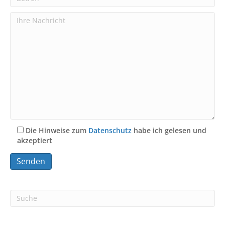
Die Hinweise zum
Datenschutz
habe ich gelesen und
akzeptiert
A
l
t
e
r