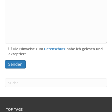
Die Hinweise zum
Datenschutz
habe ich gelesen und
akzeptiert
A
l
t
e
r
n
a
t
TOP TAGS