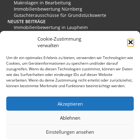
i
Makrolagen in Bearbeitung
v
Immobilienbewertung Nürnberg
e
Gutachterausschüsse für Grundstückswerte
:
NEUSTE BEITRÄGE
Immobilienbewertung in Laupheim
Immobilienbewertung in Friesoythe
Cookie-Zustimmung
Immobilienbewertung in Edewecht
verwalten
Immobilienbewertung in Stadthagen
Immobilienbewertung in Rastede
Um dir ein optimales Erlebnis zu bieten, verwenden wir Technologien wie
Immobilienbewertung in Eislingen/Fils
Cookies, um Geräteinformationen zu speichern und/oder darauf
MEINE FAVORITEN
zuzugreifen. Wenn du diesen Technologien zustimmst, können wir Daten
Verkehrswert
wie das Surfverhalten oder eindeutige IDs auf dieser Website
Grundstücksmarkt Deutschland
verarbeiten. Wenn du deine Zustimmung nicht erteilst oder zurückziehst,
Immobilienmarkt Duisburg
können bestimmte Merkmale und Funktionen beeinträchtigt werden.
Immobilienmarkt Herzogenaurach
Immobilienmarkt Hückeswagen
SONSTIGES
Akzeptieren
Kopfbild: lichtkunst.73 / pixelio.de
Sponsoring
Ablehnen
Einstellungen ansehen