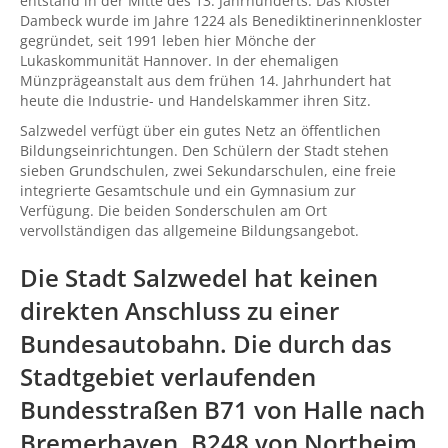
entstand in der Mitte des 13. Jahrhunderts. Das Kloster
Dambeck wurde im Jahre 1224 als Benediktinerinnenkloster
gegründet, seit 1991 leben hier Mönche der
Lukaskommunität Hannover. In der ehemaligen
Münzprägeanstalt aus dem frühen 14. Jahrhundert hat
heute die Industrie- und Handelskammer ihren Sitz.
Salzwedel verfügt über ein gutes Netz an öffentlichen
Bildungseinrichtungen. Den Schülern der Stadt stehen
sieben Grundschulen, zwei Sekundarschulen, eine freie
integrierte Gesamtschule und ein Gymnasium zur
Verfügung. Die beiden Sonderschulen am Ort
vervollständigen das allgemeine Bildungsangebot.
Die Stadt Salzwedel hat keinen
direkten Anschluss zu einer
Bundesautobahn. Die durch das
Stadtgebiet verlaufenden
Bundesstraßen B71 von
Halle
nach
Bremerhaven
, B248 von
Northeim