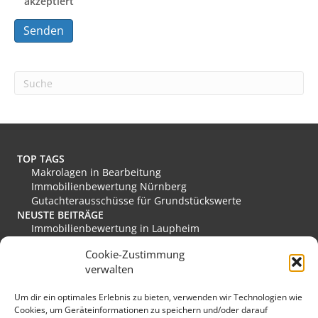
akzeptiert
A
l
t
e
r
n
a
t
TOP TAGS
i
Makrolagen in Bearbeitung
v
Immobilienbewertung Nürnberg
e
Gutachterausschüsse für Grundstückswerte
:
NEUSTE BEITRÄGE
Immobilienbewertung in Laupheim
Immobilienbewertung in Friesoythe
Cookie-Zustimmung
Immobilienbewertung in Edewecht
verwalten
Immobilienbewertung in Stadthagen
Immobilienbewertung in Rastede
Um dir ein optimales Erlebnis zu bieten, verwenden wir Technologien wie
Immobilienbewertung in Eislingen/Fils
Cookies, um Geräteinformationen zu speichern und/oder darauf
MEINE FAVORITEN