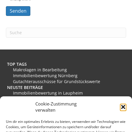
A
l
t
e
r
n
a
t
TOP TAGS
i
Makrolagen in Bearbeitung
v
Immobilienbewertung Nürnberg
e
Gutachterausschüsse für Grundstückswerte
:
NEUSTE BEITRÄGE
Immobilienbewertung in Laupheim
Immobilienbewertung in Friesoythe
Cookie-Zustimmung
Immobilienbewertung in Edewecht
verwalten
Immobilienbewertung in Stadthagen
Immobilienbewertung in Rastede
Um dir ein optimales Erlebnis zu bieten, verwenden wir Technologien wie
Immobilienbewertung in Eislingen/Fils
Cookies, um Geräteinformationen zu speichern und/oder darauf
MEINE FAVORITEN