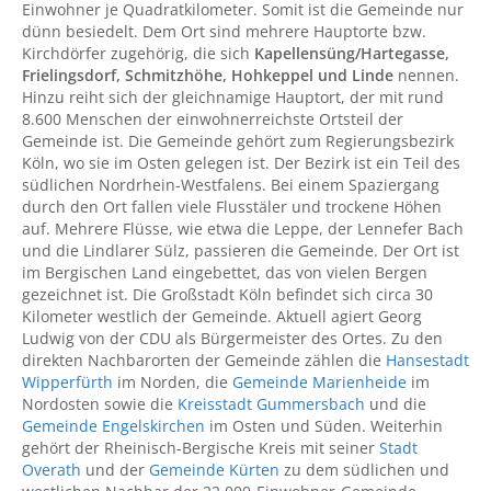
Einwohner je Quadratkilometer. Somit ist die Gemeinde nur
dünn besiedelt. Dem Ort sind mehrere Hauptorte bzw.
Kirchdörfer zugehörig, die sich
Kapellensüng/Hartegasse,
Frielingsdorf, Schmitzhöhe, Hohkeppel und Linde
nennen.
Hinzu reiht sich der gleichnamige Hauptort, der mit rund
8.600 Menschen der einwohnerreichste Ortsteil der
Gemeinde ist. Die Gemeinde gehört zum Regierungsbezirk
Köln, wo sie im Osten gelegen ist. Der Bezirk ist ein Teil des
südlichen Nordrhein-Westfalens. Bei einem Spaziergang
durch den Ort fallen viele Flusstäler und trockene Höhen
auf. Mehrere Flüsse, wie etwa die Leppe, der Lennefer Bach
und die Lindlarer Sülz, passieren die Gemeinde. Der Ort ist
im Bergischen Land eingebettet, das von vielen Bergen
gezeichnet ist. Die Großstadt Köln befindet sich circa 30
Kilometer westlich der Gemeinde. Aktuell agiert Georg
Ludwig von der CDU als Bürgermeister des Ortes. Zu den
direkten Nachbarorten der Gemeinde zählen die
Hansestadt
Wipperfürth
im Norden, die
Gemeinde Marienheide
im
Nordosten sowie die
Kreisstadt Gummersbach
und die
Gemeinde Engelskirchen
im Osten und Süden. Weiterhin
gehört der Rheinisch-Bergische Kreis mit seiner
Stadt
Overath
und der
Gemeinde Kürten
zu dem südlichen und