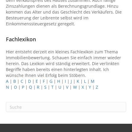
dem Verkaufspreis des Hauses zusammen. Auch fällige
Zinszahlungen dienen als Berechnungsgrundlage. Hinzu
kommen das Alter und das Geschlecht des Verkäufers. Die
Besteuerung der Leibrente selbst wird im
Einkommenssteuergesetz geregelt.
Fachlexikon
Hier entsteht derzeit ein kleines Fachlexikon zum Thema
Immobilienbewertung. Schauen Sie einfach immer wieder
herein. Das Lexikon wird ständig erweitert. Die verlinkten
Begriffe haben bereits einen hinterlegten Inhalt. Ich
wünsche Ihnen viel Erfolg beim Stöbern.
A
|
B
|
C
|
D
|
E
|
F
|
G
|
H
|
I
|
J
|
K
|
L
|
M
N
|
O
|
P
|
Q
|
R
|
S
|
T
|
U
|
V
|
W
|
X
|
Y
|
Z