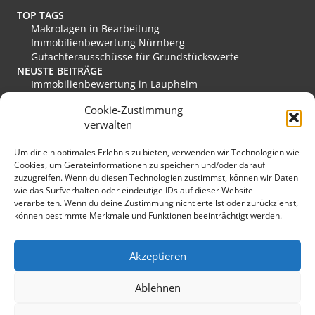
TOP TAGS
Makrolagen in Bearbeitung
Immobilienbewertung Nürnberg
Gutachterausschüsse für Grundstückswerte
NEUSTE BEITRÄGE
Immobilienbewertung in Laupheim
Immobilienbewertung in Friesoythe
Cookie-Zustimmung
Immobilienbewertung in Edewecht
verwalten
Immobilienbewertung in Stadthagen
Immobilienbewertung in Rastede
Um dir ein optimales Erlebnis zu bieten, verwenden wir Technologien wie
Immobilienbewertung in Eislingen/Fils
Cookies, um Geräteinformationen zu speichern und/oder darauf
MEINE FAVORITEN
zuzugreifen. Wenn du diesen Technologien zustimmst, können wir Daten
Verkehrswert
wie das Surfverhalten oder eindeutige IDs auf dieser Website
Grundstücksmarkt Deutschland
verarbeiten. Wenn du deine Zustimmung nicht erteilst oder zurückziehst,
Immobilienmarkt Duisburg
können bestimmte Merkmale und Funktionen beeinträchtigt werden.
Immobilienmarkt Herzogenaurach
Immobilienmarkt Hückeswagen
SONSTIGES
Akzeptieren
Kopfbild: lichtkunst.73 / pixelio.de
Sponsoring
Ablehnen