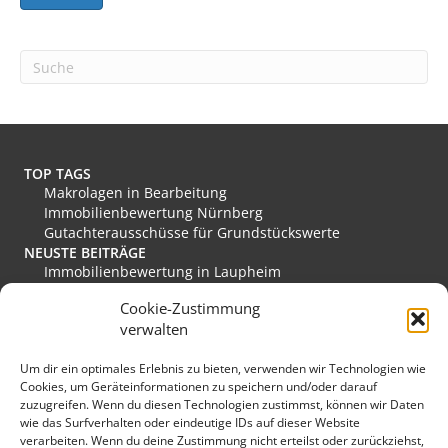
A
l
t
e
r
n
a
t
TOP TAGS
i
Makrolagen in Bearbeitung
v
Immobilienbewertung Nürnberg
e
Gutachterausschüsse für Grundstückswerte
:
NEUSTE BEITRÄGE
Immobilienbewertung in Laupheim
Immobilienbewertung in Friesoythe
Cookie-Zustimmung
Immobilienbewertung in Edewecht
verwalten
Immobilienbewertung in Stadthagen
Immobilienbewertung in Rastede
Um dir ein optimales Erlebnis zu bieten, verwenden wir Technologien wie
Immobilienbewertung in Eislingen/Fils
Cookies, um Geräteinformationen zu speichern und/oder darauf
MEINE FAVORITEN
zuzugreifen. Wenn du diesen Technologien zustimmst, können wir Daten
Verkehrswert
wie das Surfverhalten oder eindeutige IDs auf dieser Website
Grundstücksmarkt Deutschland
verarbeiten. Wenn du deine Zustimmung nicht erteilst oder zurückziehst,