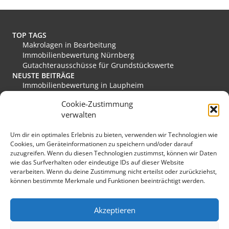
r
n
a
t
TOP TAGS
i
Makrolagen in Bearbeitung
v
Immobilienbewertung Nürnberg
e
Gutachterausschüsse für Grundstückswerte
:
NEUSTE BEITRÄGE
Immobilienbewertung in Laupheim
Immobilienbewertung in Friesoythe
Cookie-Zustimmung
Immobilienbewertung in Edewecht
verwalten
Immobilienbewertung in Stadthagen
Immobilienbewertung in Rastede
Um dir ein optimales Erlebnis zu bieten, verwenden wir Technologien wie
Immobilienbewertung in Eislingen/Fils
Cookies, um Geräteinformationen zu speichern und/oder darauf
MEINE FAVORITEN
zuzugreifen. Wenn du diesen Technologien zustimmst, können wir Daten
Verkehrswert
wie das Surfverhalten oder eindeutige IDs auf dieser Website
Grundstücksmarkt Deutschland
verarbeiten. Wenn du deine Zustimmung nicht erteilst oder zurückziehst,
Immobilienmarkt Duisburg
können bestimmte Merkmale und Funktionen beeinträchtigt werden.
Immobilienmarkt Herzogenaurach
Immobilienmarkt Hückeswagen
SONSTIGES
Akzeptieren
Kopfbild: lichtkunst.73 / pixelio.de
Sponsoring