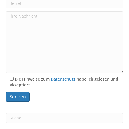
Die Hinweise zum
Datenschutz
habe ich gelesen und
akzeptiert
A
l
t
e