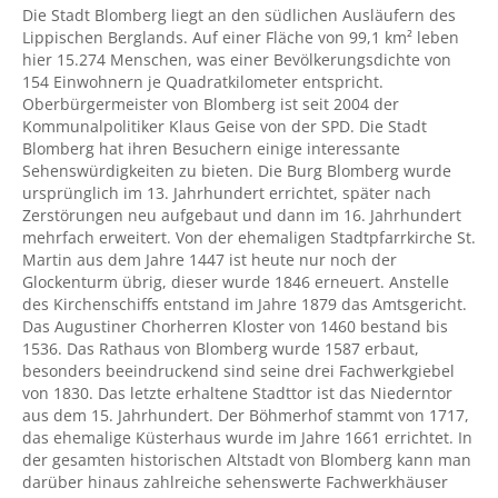
Die Stadt Blomberg liegt an den südlichen Ausläufern des
Lippischen Berglands. Auf einer Fläche von 99,1 km² leben
hier 15.274 Menschen, was einer Bevölkerungsdichte von
154 Einwohnern je Quadratkilometer entspricht.
Oberbürgermeister von Blomberg ist seit 2004 der
Kommunalpolitiker Klaus Geise von der SPD. Die Stadt
Blomberg hat ihren Besuchern einige interessante
Sehenswürdigkeiten zu bieten. Die Burg Blomberg wurde
ursprünglich im 13. Jahrhundert errichtet, später nach
Zerstörungen neu aufgebaut und dann im 16. Jahrhundert
mehrfach erweitert. Von der ehemaligen Stadtpfarrkirche St.
Martin aus dem Jahre 1447 ist heute nur noch der
Glockenturm übrig, dieser wurde 1846 erneuert. Anstelle
des Kirchenschiffs entstand im Jahre 1879 das Amtsgericht.
Das Augustiner Chorherren Kloster von 1460 bestand bis
1536. Das Rathaus von Blomberg wurde 1587 erbaut,
besonders beeindruckend sind seine drei Fachwerkgiebel
von 1830. Das letzte erhaltene Stadttor ist das Niederntor
aus dem 15. Jahrhundert. Der Böhmerhof stammt von 1717,
das ehemalige Küsterhaus wurde im Jahre 1661 errichtet. In
der gesamten historischen Altstadt von Blomberg kann man
darüber hinaus zahlreiche sehenswerte Fachwerkhäuser