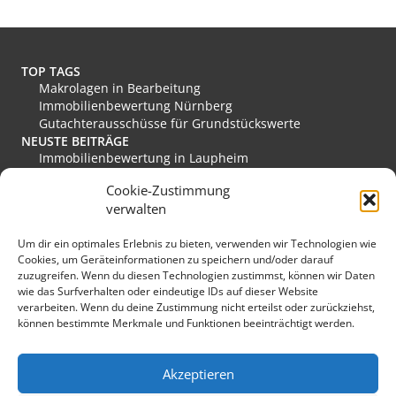
r
n
a
t
TOP TAGS
i
Makrolagen in Bearbeitung
v
Immobilienbewertung Nürnberg
e
Gutachterausschüsse für Grundstückswerte
:
NEUSTE BEITRÄGE
Immobilienbewertung in Laupheim
Immobilienbewertung in Friesoythe
Cookie-Zustimmung
Immobilienbewertung in Edewecht
verwalten
Immobilienbewertung in Stadthagen
Immobilienbewertung in Rastede
Um dir ein optimales Erlebnis zu bieten, verwenden wir Technologien wie
Immobilienbewertung in Eislingen/Fils
Cookies, um Geräteinformationen zu speichern und/oder darauf
MEINE FAVORITEN
zuzugreifen. Wenn du diesen Technologien zustimmst, können wir Daten
Verkehrswert
wie das Surfverhalten oder eindeutige IDs auf dieser Website
Grundstücksmarkt Deutschland
verarbeiten. Wenn du deine Zustimmung nicht erteilst oder zurückziehst,
Immobilienmarkt Duisburg
können bestimmte Merkmale und Funktionen beeinträchtigt werden.
Immobilienmarkt Herzogenaurach
Immobilienmarkt Hückeswagen
SONSTIGES
Akzeptieren
Kopfbild: lichtkunst.73 / pixelio.de