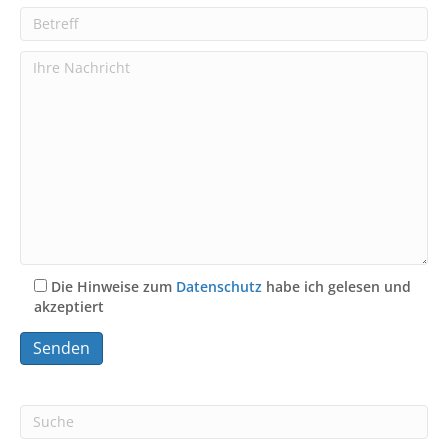
Die Hinweise zum
Datenschutz
habe ich gelesen und
akzeptiert
A
l
t
e