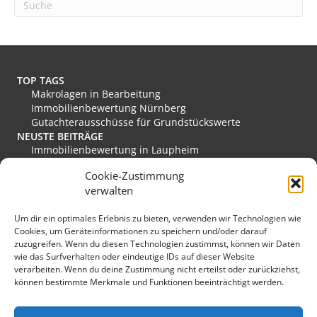
TOP TAGS
Makrolagen in Bearbeitung
Immobilienbewertung Nürnberg
Gutachterausschüsse für Grundstückswerte
NEUSTE BEITRÄGE
Immobilienbewertung in Laupheim
Immobilienbewertung in Friesoythe
Cookie-Zustimmung
Immobilienbewertung in Edewecht
verwalten
Immobilienbewertung in Stadthagen
Immobilienbewertung in Rastede
Um dir ein optimales Erlebnis zu bieten, verwenden wir Technologien wie
Immobilienbewertung in Eislingen/Fils
Cookies, um Geräteinformationen zu speichern und/oder darauf
MEINE FAVORITEN
zuzugreifen. Wenn du diesen Technologien zustimmst, können wir Daten
Verkehrswert
wie das Surfverhalten oder eindeutige IDs auf dieser Website
Grundstücksmarkt Deutschland
verarbeiten. Wenn du deine Zustimmung nicht erteilst oder zurückziehst,
Immobilienmarkt Duisburg
können bestimmte Merkmale und Funktionen beeinträchtigt werden.
Immobilienmarkt Herzogenaurach
Immobilienmarkt Hückeswagen