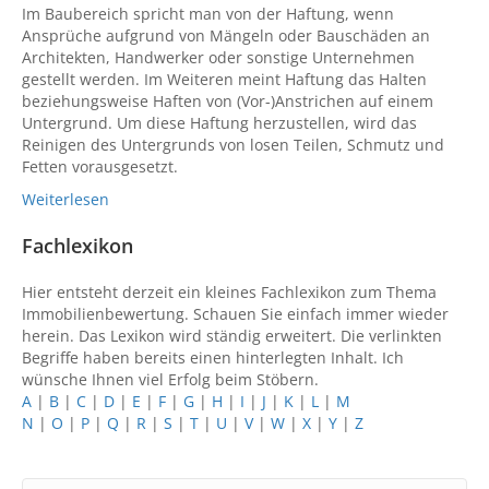
Im Baubereich spricht man von der Haftung, wenn
Ansprüche aufgrund von Mängeln oder Bauschäden an
Architekten, Handwerker oder sonstige Unternehmen
gestellt werden. Im Weiteren meint Haftung das Halten
beziehungsweise Haften von (Vor-)Anstrichen auf einem
Untergrund. Um diese Haftung herzustellen, wird das
Reinigen des Untergrunds von losen Teilen, Schmutz und
Fetten vorausgesetzt.
Weiterlesen
Fachlexikon
Hier entsteht derzeit ein kleines Fachlexikon zum Thema
Immobilienbewertung. Schauen Sie einfach immer wieder
herein. Das Lexikon wird ständig erweitert. Die verlinkten
Begriffe haben bereits einen hinterlegten Inhalt. Ich
wünsche Ihnen viel Erfolg beim Stöbern.
A
|
B
|
C
|
D
|
E
|
F
|
G
|
H
|
I
|
J
|
K
|
L
|
M
N
|
O
|
P
|
Q
|
R
|
S
|
T
|
U
|
V
|
W
|
X
|
Y
|
Z