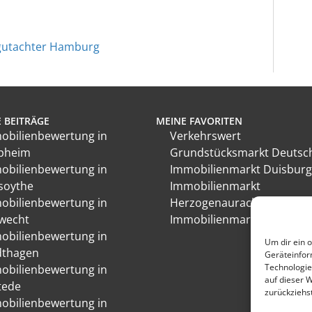
gutachter Hamburg
 BEITRÄGE
MEINE FAVORITEN
obilienbewertung in
Verkehrswert
pheim
Grundstücksmarkt Deutsc
obilienbewertung in
Immobilienmarkt Duisburg
esoythe
Immobilienmarkt
obilienbewertung in
Herzogenaurach
wecht
Immobilienmarkt Hückesw
obilienbewertung in
Um dir ein 
dthagen
Geräteinfor
Technologie
obilienbewertung in
auf dieser 
tede
zurückziehs
obilienbewertung in