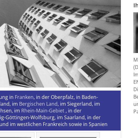
I
M
(D
I
EN
D
B
ung in
Franken
, in der Oberpfalz, in Baden-
land, im
Bergischen Land
, im Siegerland, im
u
achsen, im
Rhein-Main-Gebiet
, in der
P
-Göttingen-Wolfsburg, im Saarland, in der
 und im westlichen Frankreich sowie in Spanien