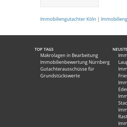
Immobiliengutachter Köln
|
Immobilien
TOP TAGS
NEUSTE
Makrolagen in Bearbeitung
Imm
Immobilienbewertung Nürnberg
Lau
Gutachterausschüsse für
Imm
Grundstückswerte
Fri
Imm
Ede
Imm
Sta
Imm
Ras
Imm