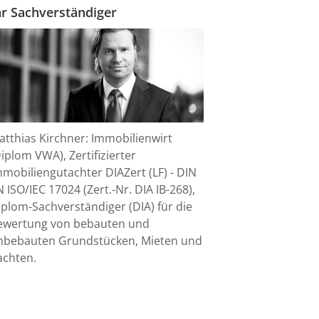
hr Sachverständiger
atthias Kirchner: Immobilienwirt
iplom VWA), Zertifizierter
mmobiliengutachter DIAZert (LF) - DIN
 ISO/IEC 17024 (Zert.-Nr. DIA IB-268),
iplom-Sachverständiger (DIA) für die
ewertung von bebauten und
nbebauten Grundstücken, Mieten und
achten.