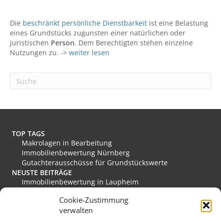
Die
beschränkt persönliche Dienstbarkeit
ist eine Belastung
eines Grundstücks zugunsten einer natürlichen oder
juristischen
Person
. Dem Berechtigten stehen einzelne
Nutzungen zu. ->
weiter lesen
TOP TAGS
Makrolagen in Bearbeitung
Immobilienbewertung Nürnberg
Gutachterausschüsse für Grundstückswerte
NEUSTE BEITRÄGE
Immobilienbewertung in Laupheim
Immobilienbewertung in Friesoythe
Cookie-Zustimmung
Immobilienbewertung in Edewecht
verwalten
Immobilienbewertung in Stadthagen